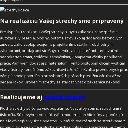
Na realizáciu Vašej strechy
sme pripravený
Pre úspešnú realizáciu Vašej strechy a iných zákaziek zabezpečíme: -
autožeriavy, lešenia, plošiny, putzmeistrov ako aj dodávku betónových
zmesí... Úzko spolupracujem s projektantmi, statikmi, obchodnými
zástupcami, predajcami strešných krytín, ale aj murármi , armovačmi,
sadrokartonistami, stolármi ,zámočníkmi, klampiarmi Všetky ponúkané
práce, Vám viem dodať aj s materiálom. Týmto prístupom chcem výsť čim
viac v ústrety konečnému zákazníkovi čiže vám. Kvalitu prevedených prác
vám písomne potvrdím a pri vybraných prácach predĺžim záruku až na
sedem rokov. Urobením strechy sa starostlivosť o zákazníka nekončí.
Realizujeme aj
ploché strechy
Ploché strechy sú čoraz viac populárne. Nazval by som ich strechami 3
tisícročia. Sú nevyhnutnou súčasťou modernej architektúry a ponúkajú
najefektívnejšie využitie priestoru. V našich realizáciach sa stretávame z
prípadmi kde sa šikmé a ploché strechy dopĺňajú pri prestrešejí jedného