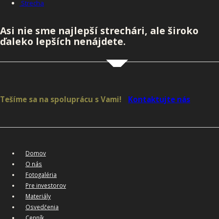
Strecha
Asi nie sme najlepší strechári, ale široko
ďaleko lepších nenájdete.
Tešíme sa na spoluprácu s Vami!
Kontaktujte nás
Domov
O nás
Fotogaléria
Pre investorov
Materiály
Osvedčenia
Cenník